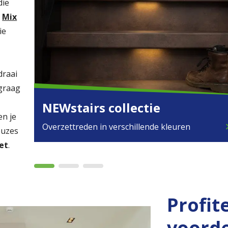
die
.
Mix
ie
draai
 graag
NEWstairs collectie
en je
Overzettreden in verschillende kleuren
chevron
euzes
et
.
Profit
voord