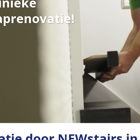
unieke
aprenovatie!
tie door NEWstairs i