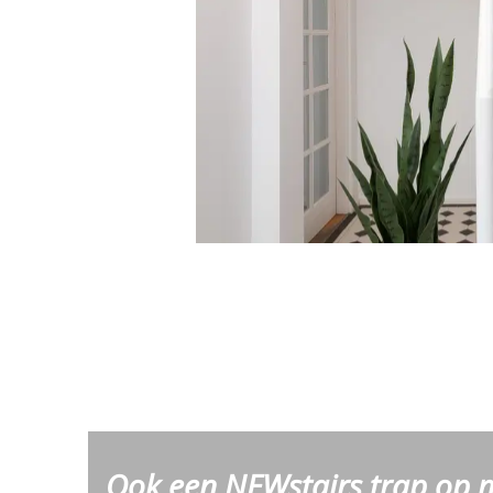
Ook een NEWstairs trap op 