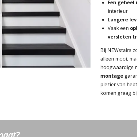
Een geheel 
interieur
Langere le
Vaak een
op
versleten t
Bij NEWstairs z
alleen mooi, m
hoogwaardige m
montage
garan
plezier van heb
komen graag bij 
maat?