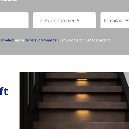
Telefoonnummer: *
E-mailadres
acybeleid
en de
servicevoorwaarden
van Google zijn van toepassing.
ft
n