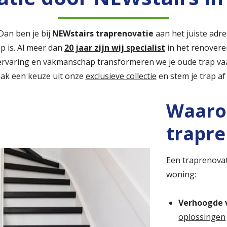
Dan ben je bij
NEWstairs traprenovatie
aan het juiste adre
ap is. Al meer dan
20 jaar zijn wij specialist
in het renover
ervaring en vakmanschap transformeren we je oude trap va
aak een keuze uit onze
exclusieve collectie
en stem je trap af 
Waaro
trapre
Een traprenovat
woning:
Verhoogde v
oplossingen