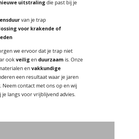
nieuwe uitstraling
die past bij je
vensduur
van je trap
lossing voor krakende of
reden
orgen we ervoor dat je trap niet
aar ook
veilig
en
duurzaam
is. Onze
aterialen en
vakkundige
deren een resultaat waar je jaren
t. Neem contact met ons op en wij
je langs voor vrijblijvend advies.