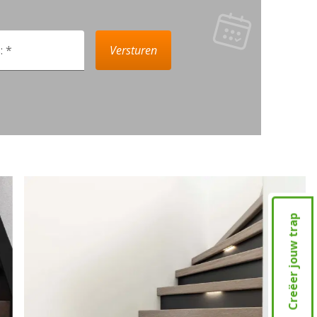
: *
Versturen
Creëer jouw trap