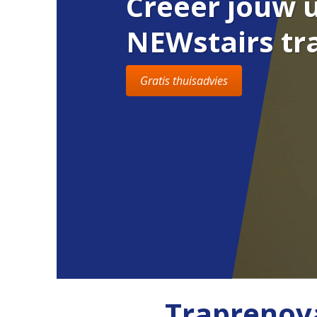
Creëer jouw 
NEWstairs tr
Gratis thuisadvies
Traprenova