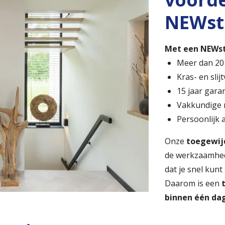
NEWst
Met een NEWsta
Meer dan 20 
Kras- en sli
15 jaar gara
Vakkundige
Persoonlijk 
Onze
toegewij
de werkzaamhed
dat je snel kunt
Daarom is een
binnen één da