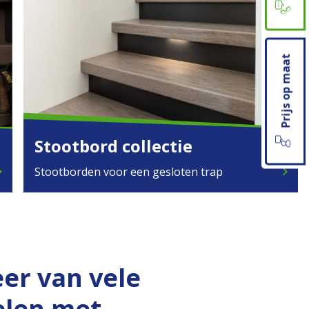
Prijs op maat
Stootbord collectie
_right
Stootborden voor een gesloten trap
chevron_right
eer van vele
elen met