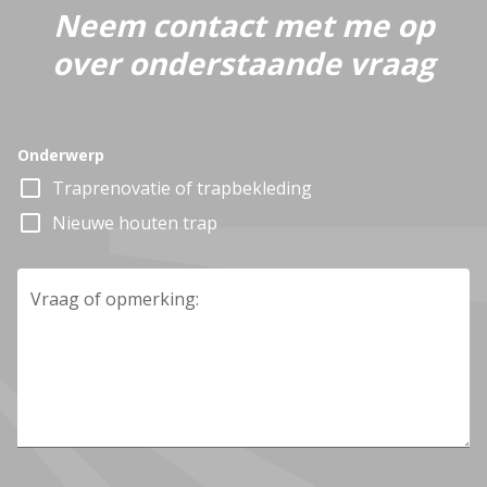
Neem contact met me op
over onderstaande vraag
Onderwerp
check_box_outline_blank
Traprenovatie of trapbekleding
check_box_outline_blank
Nieuwe houten trap
Vraag of opmerking: