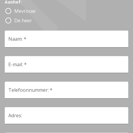
Aanhef:
radio_button_unchecked
Mevrouw
radio_button_unchecked
De heer
Naam: *
E-mail: *
Telefoonnummer: *
Adres: