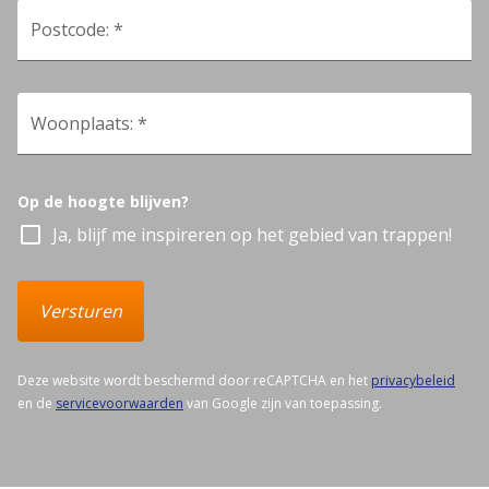
Postcode: *
Woonplaats: *
Op de hoogte blijven?
check_box_outline_blank
Ja, blijf me inspireren op het gebied van trappen!
Versturen
Deze website wordt beschermd door reCAPTCHA en het
privacybeleid
en de
servicevoorwaarden
van Google zijn van toepassing.