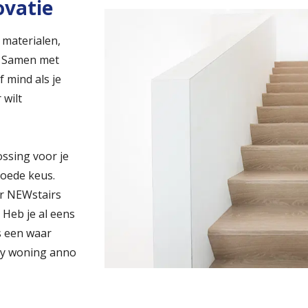
vatie
 materialen,
. Samen met
 mind als je
 wilt
ossing voor je
oede keus.
or NEWstairs
 Heb je al eens
is een waar
dy woning anno