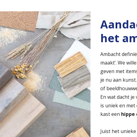
Aanda
het a
Ambacht definiër
maakt’. We will
geven met items
je nu aan kunst.
of beeldhouwwe
En wat dacht je
is uniek en met 
kast een
hippe
Juist het uniek