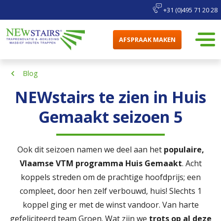
+31 (0)495 71 20 28
AFSPRAAK MAKEN
Blog
NEWstairs te zien in Huis
Gemaakt seizoen 5
Ook dit seizoen namen we deel aan het
populaire,
Vlaamse VTM programma Huis Gemaakt
. Acht
koppels streden om de prachtige hoofdprijs; een
compleet, door hen zelf verbouwd, huis! Slechts 1
koppel ging er met de winst vandoor. Van harte
gefeliciteerd team Groen. Wat zijn we
trots op al deze