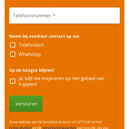
Telefoonnummer: *
Neem bij voorkeur contact op via:
check_box_outline_blank
Telefonisch
check_box_outline_blank
WhatsApp
Op de hoogte blijven?
Ja, blijf me inspireren op het gebied van
check_box_outline_blank
trappen!
Versturen
Deze website wordt beschermd door reCAPTCHA en het
privacybeleid
en de
servicevoorwaarden
van Google zijn van