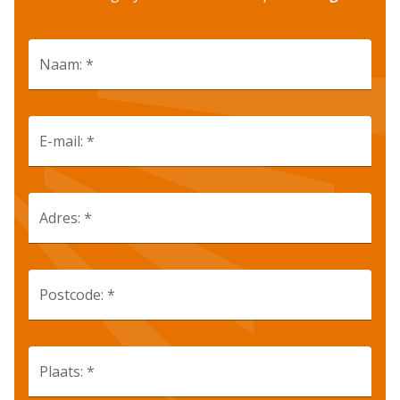
Naam: *
E-mail: *
Adres: *
Postcode: *
Plaats: *