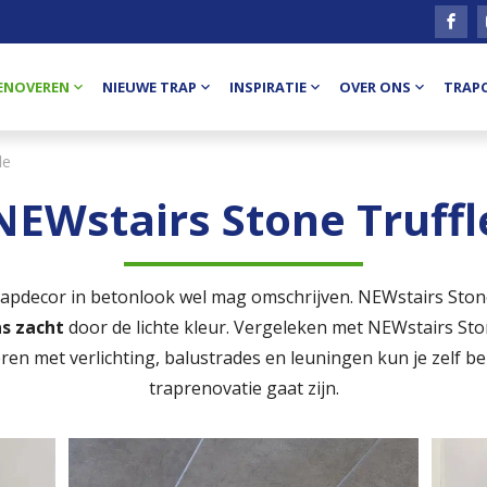
ENOVEREN
NIEUWE TRAP
INSPIRATIE
OVER ONS
TRAP
le
NEWstairs Stone Truffl
it trapdecor in betonlook wel mag omschrijven. NEWstairs Sto
ns zacht
door de lichte kleur. Vergeleken met NEWstairs Sto
ren met verlichting, balustrades en leuningen kun je zelf be
traprenovatie gaat zijn.