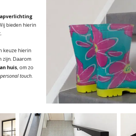
rapverlichting
 Wij bieden hierin
.
n keuze hierin
n zijn. Daarom
aan huis
, om zo
w
personal touch
.