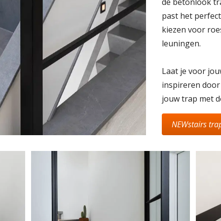
de betonlook tr
past het perfec
kiezen voor roe
leuningen.
Laat je voor jo
inspireren doo
jouw trap met d
NEWstairs tra