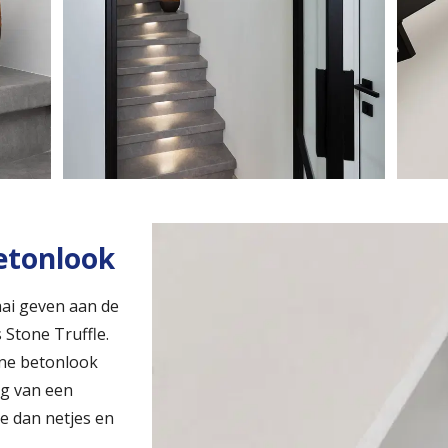
etonlook
aai geven aan de
 Stone Truffle.
ne betonlook
ng van een
e dan netjes en