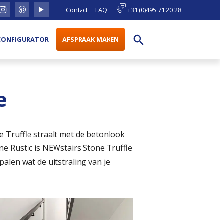
Contact
FAQ
+31 (0)495 71 20 28
search
CONFIGURATOR
AFSPRAAK MAKEN
e
ne Truffle straalt met de betonlook
ne Rustic is NEWstairs Stone Truffle
palen wat de uitstraling van je