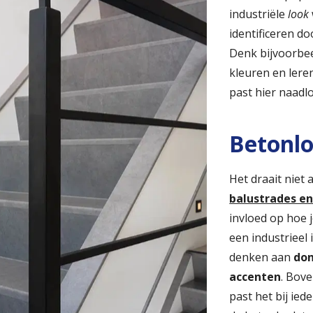
industriële
look
identificeren d
Denk bijvoorbe
kleuren en lere
past hier naadlo
Betonlo
Het draait niet 
balustrades en
invloed op hoe j
een industrieel 
denken aan
don
accenten
. Bove
past het bij ied