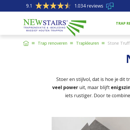
9.1
1.034 reviews
TRAP R
Trap renoveren
Trapkleuren
Stone Truff
Stoer en stijlvol, dat is hoe je d
veel power
uit, maar blijft
enigszi
iets rustiger. Door te combine