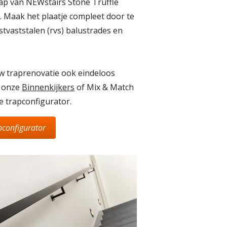
ap van NEWstairs Stone Truffle
t. Maak het plaatje compleet door te
stvaststalen (rvs) balustrades en
uw traprenovatie ook eindeloos
r onze
Binnenkijkers
of Mix & Match
e trapconfigurator.
pconfigurator